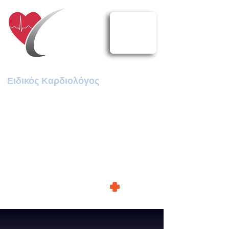
Χλαπουτάκης Γεώργιος MD
Ειδικός Καρδιολόγος
ΚΑΡΔΙΟΛΟΓΙΚΟ ΙΑΤΡΕΙΟ
ΑΜΑΡΟΥΣΙΟΥ
210 8021 830
Μητροπόλεως 23, Μαρούσι
gechlap@gmail.com
OnLine Ραντεβού