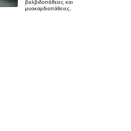
βαλβιδοπάθειες και
μυοκαρδιοπάθειες.
υ, τα σημεία εντοπισμού της και το
τολής της καρδιάς), η καρδιακή