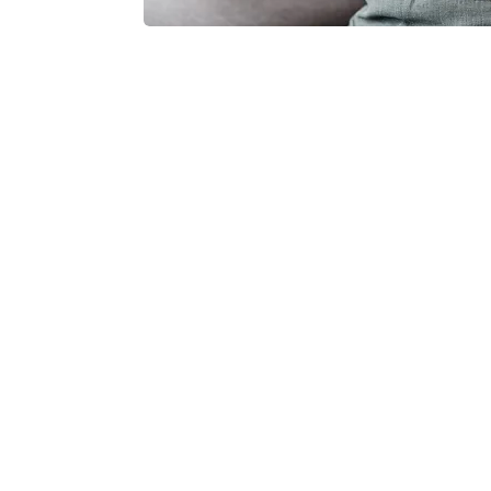
Ανάλογα με την χρονιότητα της νόσο
κλάσμα εξώθησης (η δύναμη της συσ
ανεπάρκεια διακρίνεται, σε:
Συστολική
Διαστολική
Δεξιών Κοιλοτήτων
Αριστερών Κοιλοτήτων
Αμφικοιλιακή
Υψηλής Παροχής
Χαμηλής Παροχής
Οξεία
Χρόνια