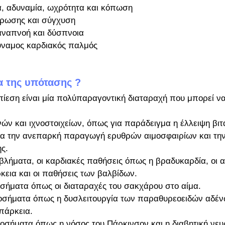
α, αδυναμία, ωχρότητα και κόπωση
τρωσης και σύγχυση
αναπνοή και δύσπνοια
ύναμος καρδιακός παλμός
ια της υπότασης ?
πίεση είναι μία πολύπαραγοντική διαταραχή που μπορεί ν
νών και ιχνοστοιχείων, όπως για παράδειγμα η έλλειψη βιτ
α την ανεπαρκή παραγωγή ερυθρών αιμοσφαιρίων και την
ς. 
λήματα, οι καρδιακές παθήσεις όπως η βραδυκαρδία, οι α
κεια και οι παθήσεις των βαλβίδων.
οσήματα όπως οι διαταραχές του σακχάρου στο αίμα.
νοσήματα όπως η δυσλειτουργία των παραθυρεοειδών αδένω
πάρκεια.
νοσήματα όπως η νόσος του Πάρκινσον και η διαβητική νευ