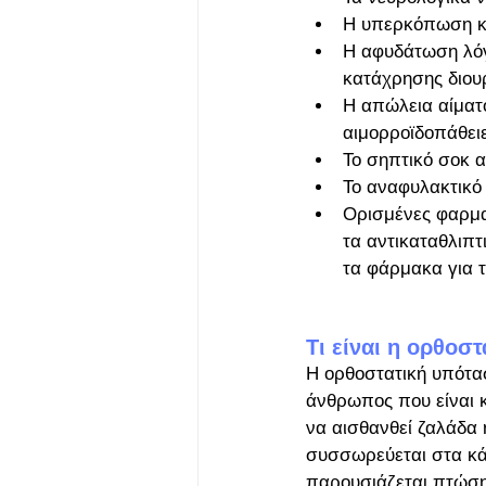
Η υπερκόπωση κα
Η αφυδάτωση λόγ
κατάχρησης διου
Η απώλεια αίματ
αιμορροϊδοπάθειε
Το σηπτικό σοκ 
Το αναφυλακτικό
Ορισμένες φαρμα
τα αντικαταθλιπτ
τα φάρμακα για τ
Τι είναι η ορθοσ
Η ορθοστατική υπότασ
άνθρωπος που είναι 
να αισθανθεί ζαλάδα ή
συσσωρεύεται στα κά
παρουσιάζεται πτώση