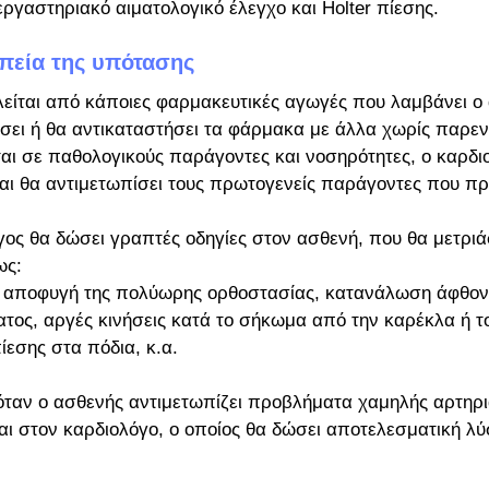
ργαστηριακό αιματολογικό έλεγχο και Holter πίεσης.
απεία της υπότασης
είται από κάποιες φαρμακευτικές αγωγές που λαμβάνει ο 
σει ή θα αντικαταστήσει τα φάρμακα με άλλα χωρίς παρεν
αι σε παθολογικούς παράγοντες και νοσηρότητες, ο καρδι
 και θα αντιμετωπίσει τους πρωτογενείς παράγοντες που π
ος θα δώσει γραπτές οδηγίες στον ασθενή, που θα μετριά
ς: 
, αποφυγή της πολύωρης ορθοστασίας, κατανάλωση άφθον
τος, αργές κινήσεις κατά το σήκωμα από την καρέκλα ή το
εσης στα πόδια, κ.α.
όταν ο ασθενής αντιμετωπίζει προβλήματα χαμηλής αρτηρι
ι στον καρδιολόγο, ο οποίος θα δώσει αποτελεσματική λύ