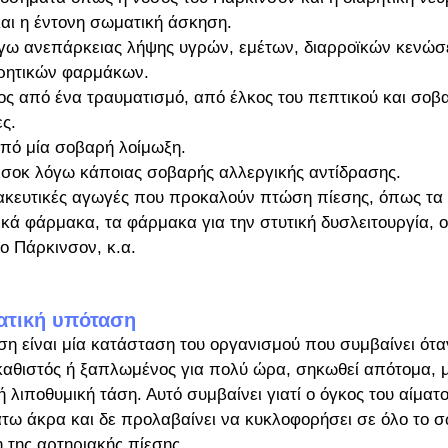
ι η έντονη σωματική άσκηση.
ω ανεπάρκειας λήψης υγρών, εμέτων, διαρροϊκών κενώσ
ρητικών φαρμάκων.
ος από ένα τραυματισμό, από έλκος του πεπτικού και σοβ
ς.
από μία σοβαρή λοίμωξη.
 σοκ λόγω κάποιας σοβαρής αλλεργικής αντίδρασης.
κευτικές αγωγές που προκαλούν πτώση πίεσης, όπως τα δ
ικά φάρμακα, τα φάρμακα για την στυτική δυσλειτουργία, οι
ο Πάρκινσον, κ.α.
τατική υπόταση 
η είναι μία κατάσταση του οργανισμού που συμβαίνει ότα
καθιστός ή ξαπλωμένος για πολύ ώρα, σηκωθεί απότομα, 
 λιποθυμική τάση. Αυτό συμβαίνει γιατί ο όγκος του αίματο
τω άκρα και δε προλαβαίνει να κυκλοφορήσει σε όλο το σ
 της αρτηριακής πίεσης.