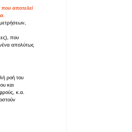
 που αποτελεί 
α.
 μετρήσεων, 
ες), που 
ανένα απολύτως 
ή ροή του 
ου και 
φρούς, κ.α.
ποστούν 