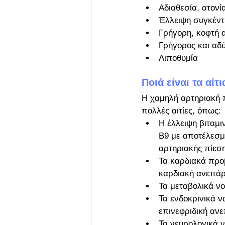
Αδιαθεσία, ατονί
Έλλειψη συγκέν
Γρήγορη, κοφτή 
Γρήγορος και αδ
Λιποθυμία
Ποιά είναι τα αίτ
Η χαμηλή αρτηριακή 
πολλές αιτίες, όπως:
Η έλλειψη βιταμι
Β9 με αποτέλεσμ
αρτηριακής πίεση
Τα καρδιακά προβ
καρδιακή ανεπάρ
Τα μεταβολικά ν
Τα ενδοκρινικά 
επινεφριδική ανε
Τα νευρολογικά 