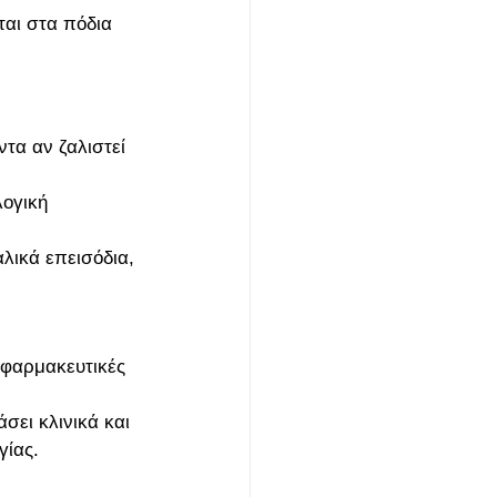
αι στα πόδια 
τα αν ζαλιστεί 
ογική 
λικά επεισόδια, 
 φαρμακευτικές 
σει κλινικά και 
γίας. 