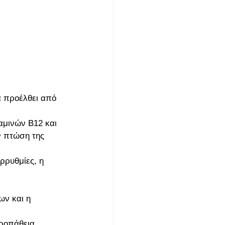
α προέλθει από 
αμινών Β12 και 
 πτώση της 
ρρυθμίες, η 
ν και η 
ροπάθεια.