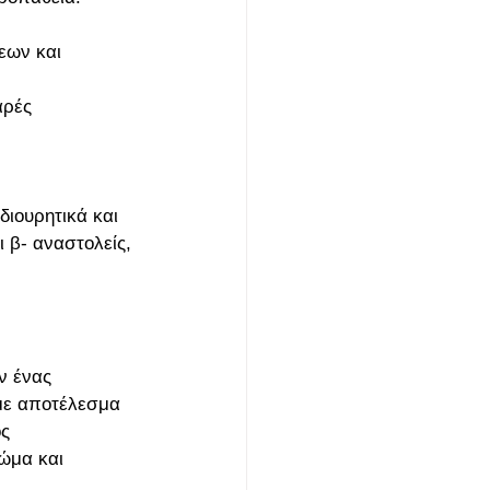
εων και 
αρές 
ιουρητικά και 
 β- αναστολείς, 
ν ένας 
με αποτέλεσμα 
ς 
ώμα και 